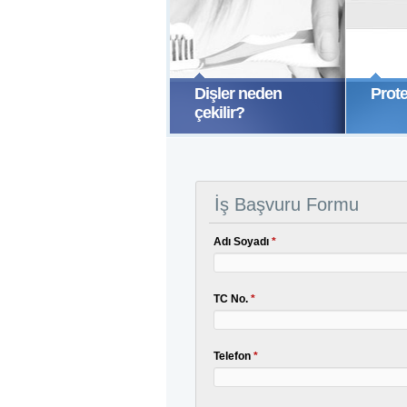
Dişler neden
Prot
D
çekilir?
b
d
s
DEVAMINI OKU
v
b
s
İş Başvuru Formu
p
b
Adı Soyadı
*
TC No.
*
Telefon
*