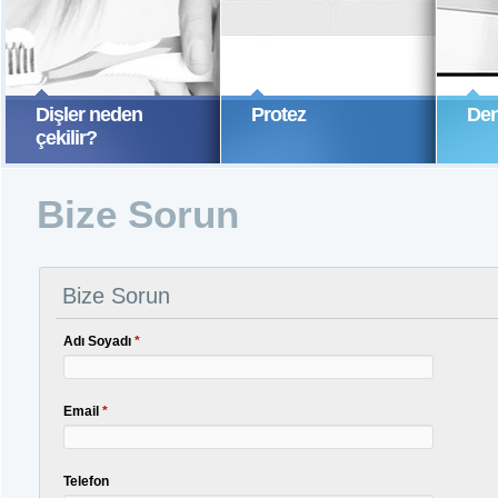
Dişler neden
Protez
Den
Dişler neden çekilir?
Günümüzde,
çekilir?
bilimsel ve teknolojik ilerlemenin
dişhekimliği bilimine katkıları
sayesinde, öncelikle dişi tedavi 
DEVAMINI OKU
DEVAMINI OKU
ve ağızda tutmak hedeflenmekle
Bize Sorun
birlikte, bazı durumlarda, hasta
sağlığını koruma veya tedavi
planlaması nedeniyle diş çekimin
başvurulmaktadır.
Bize Sorun
Adı Soyadı
*
Email
*
Telefon